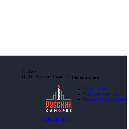
© 2026
ООО "Русский Саморез"
Покупателям
Продукция
">
Условия работы
">
Кредитные условия
+7499 404-00-76