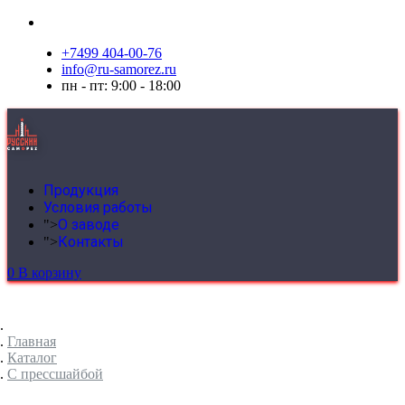
+7499 404-00-76
info@ru-samorez.ru
пн - пт: 9:00 - 18:00
Продукция
Условия работы
О заводе
">
Контакты
">
0
В корзину
Главная
Каталог
C прессшайбой