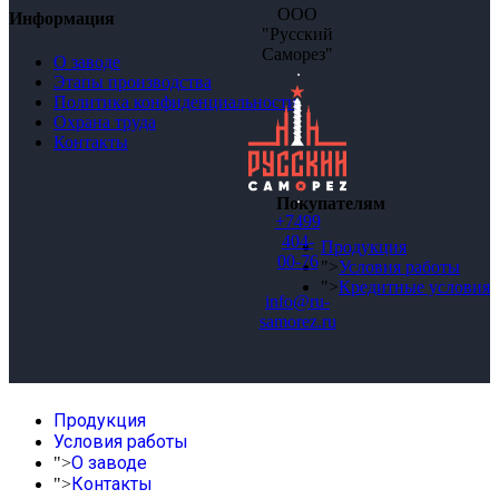
ООО
Информация
"Русский
Саморез"
О заводе
Этапы производства
Политика конфиденциальности
Охрана труда
Контакты
Покупателям
+7499
404-
Продукция
00-76
">
Условия работы
">
Кредитные условия
info@ru-
samorez.ru
Продукция
Условия работы
О заводе
">
Контакты
">