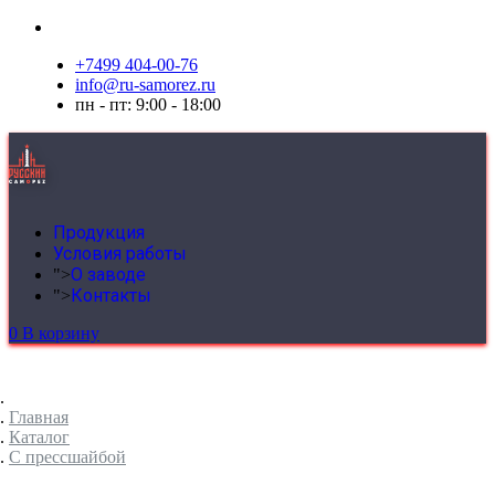
+7499 404-00-76
info@ru-samorez.ru
пн - пт: 9:00 - 18:00
Продукция
Условия работы
О заводе
">
Контакты
">
0
В корзину
Главная
Каталог
C прессшайбой