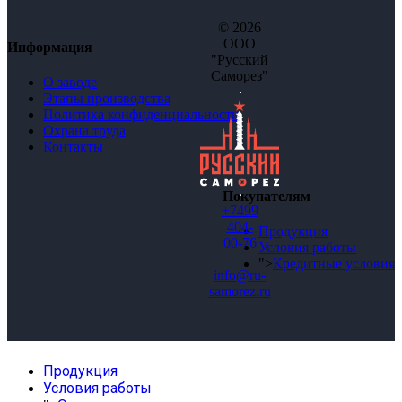
© 2026
ООО
Информация
"Русский
Саморез"
О заводе
Этапы производства
Политика конфиденциальности
Охрана труда
Контакты
Покупателям
+7499
404-
Продукция
00-76
Условия работы
">
Кредитные условия
info@ru-
samorez.ru
Продукция
Условия работы